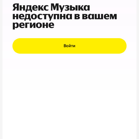
Яндекс Музыка
недоступна в вашем
регионе
Войти