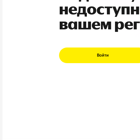
недоступн
вашем ре
Войти