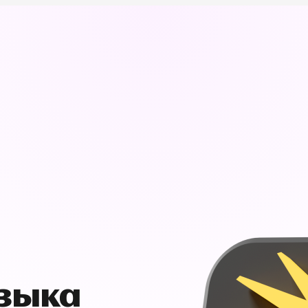
узыка