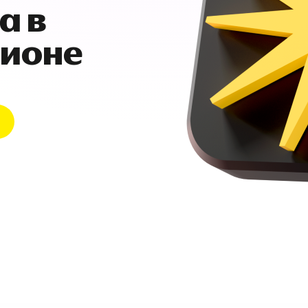
а в
гионе