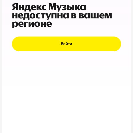
Яндекс Музыка
недоступна в вашем
регионе
Войти