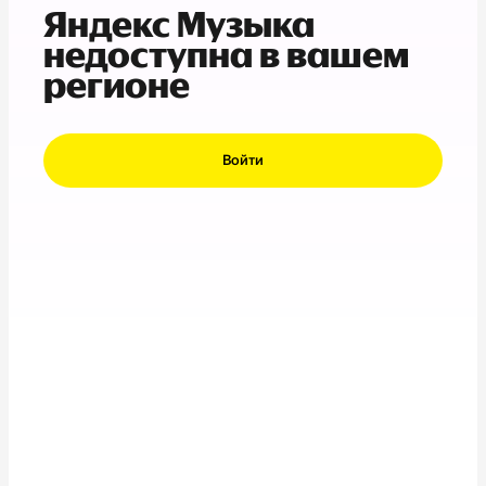
Яндекс Музыка
недоступна в вашем
регионе
Войти