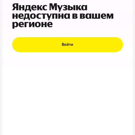
Яндекс Музыка
недоступна в вашем
регионе
Войти