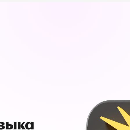
узыка