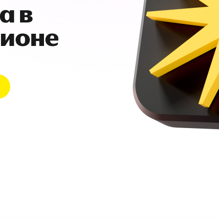
а в
гионе