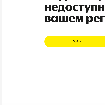
недоступн
вашем ре
Войти