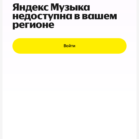
Яндекс Музыка
недоступна в вашем
регионе
Войти