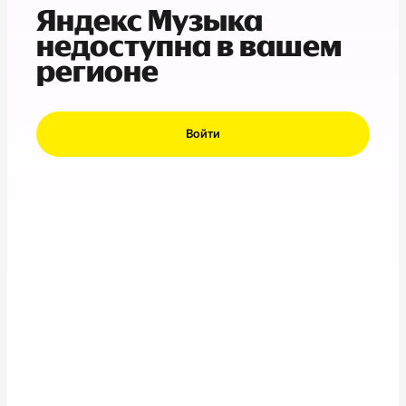
Яндекс Музыка
недоступна в вашем
регионе
Войти