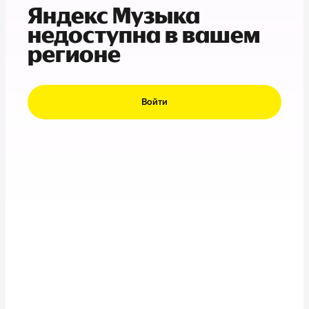
Яндекс Музыка
недоступна в вашем
регионе
Войти