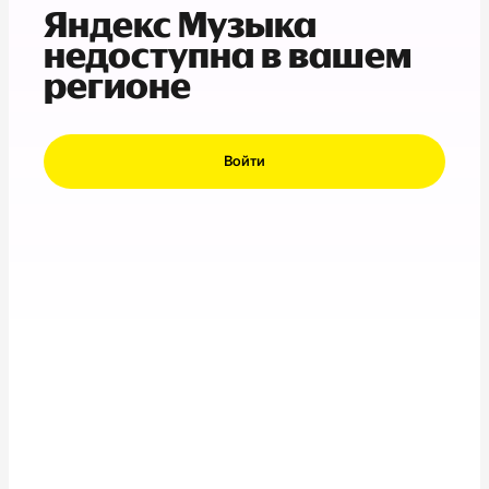
Яндекс Музыка
недоступна в вашем
регионе
Войти