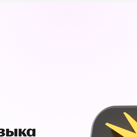
узыка