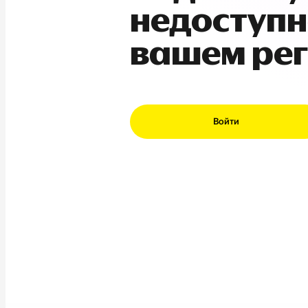
недоступн
вашем ре
Войти