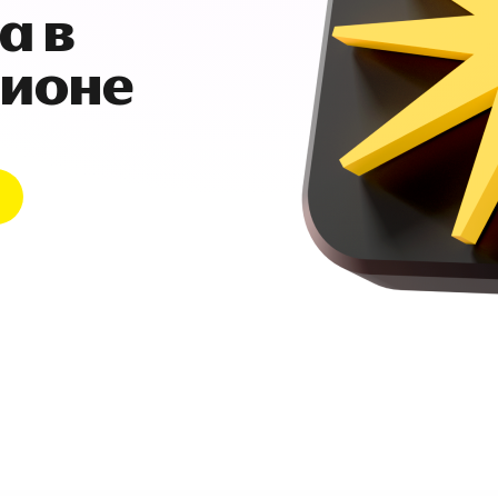
а в
гионе