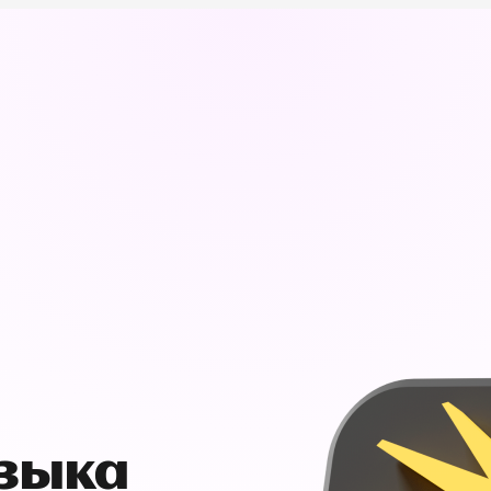
узыка