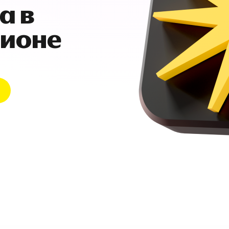
а в
гионе