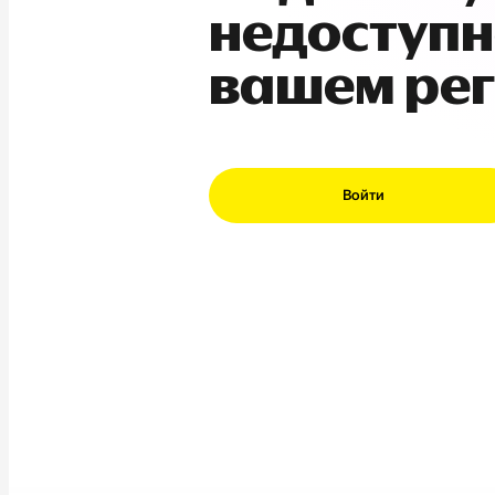
недоступн
вашем ре
Войти