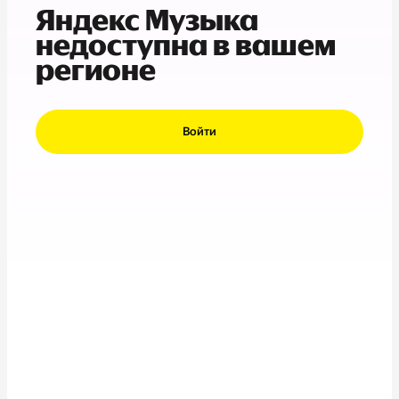
Яндекс Музыка
недоступна в вашем
регионе
Войти