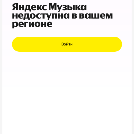
Яндекс Музыка
недоступна в вашем
регионе
Войти