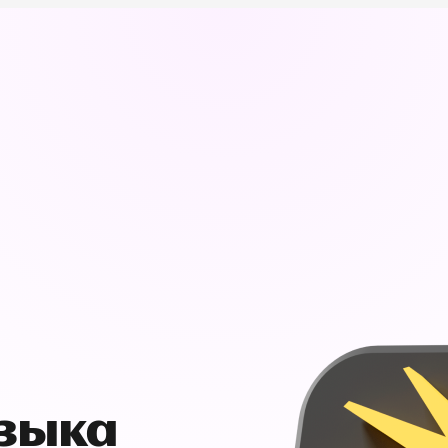
узыка