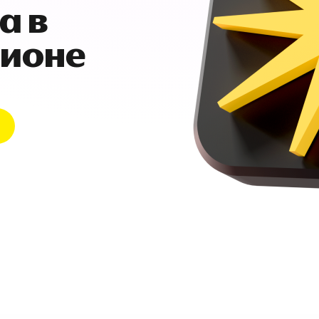
а в
гионе