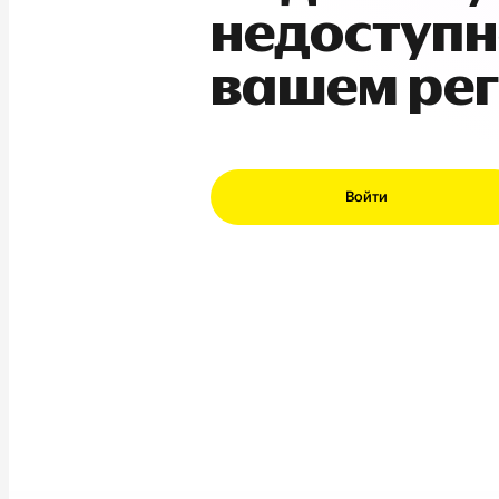
недоступн
вашем ре
Войти