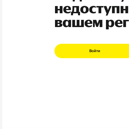
недоступн
вашем ре
Войти