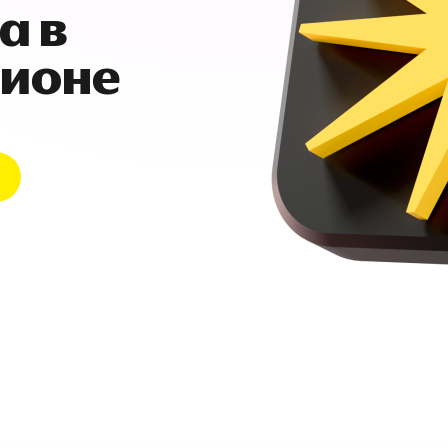
а в
гионе