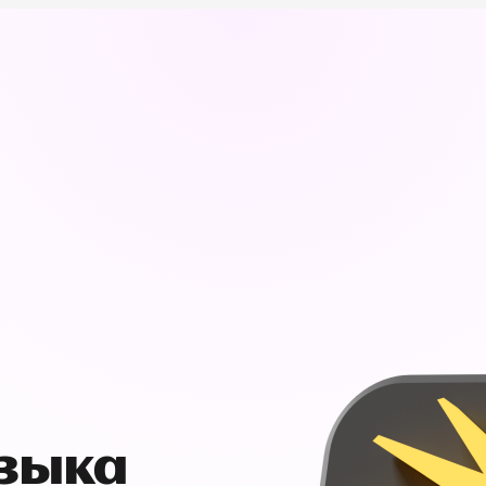
узыка