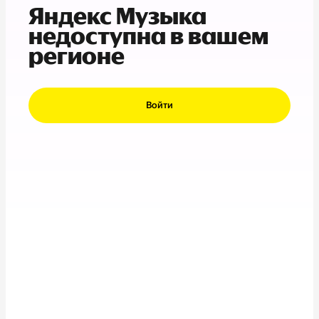
Яндекс Музыка
недоступна в вашем
регионе
Войти