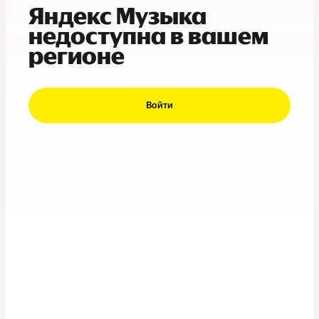
Яндекс Музыка
недоступна в вашем
регионе
Войти