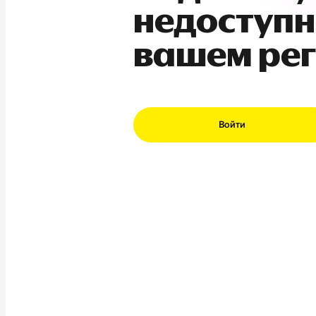
недоступн
вашем ре
Войти