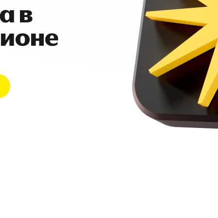
а в
гионе