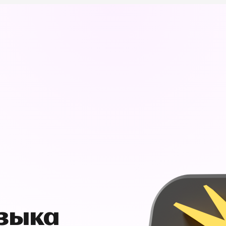
узыка