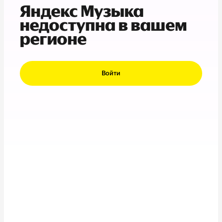
Яндекс Музыка
недоступна в вашем
регионе
Войти