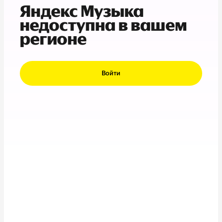
Яндекс Музыка
недоступна в вашем
регионе
Войти