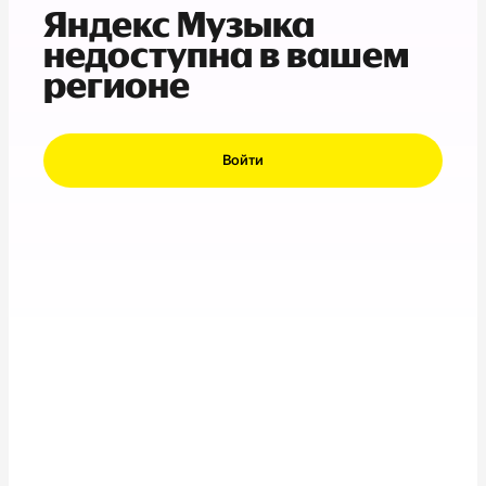
Яндекс Музыка
недоступна в вашем
регионе
Войти