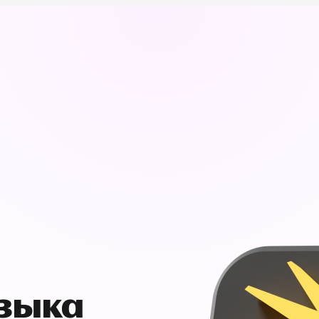
узыка