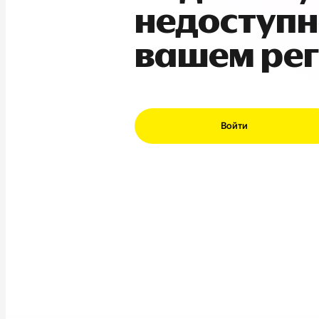
недоступн
вашем ре
Войти