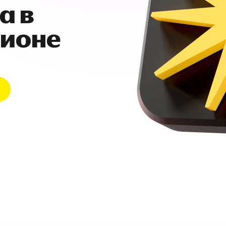
а в
гионе