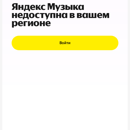
Яндекс Музыка
недоступна в вашем
регионе
Войти