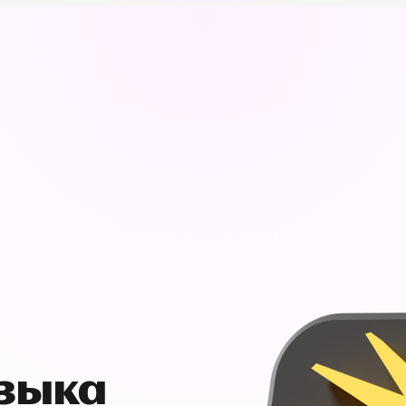
узыка