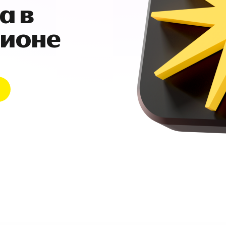
а в
гионе