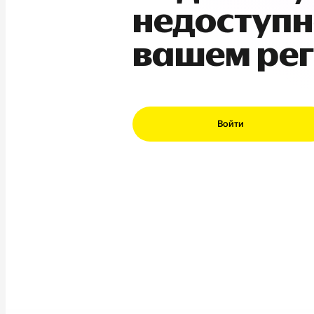
недоступн
вашем ре
Войти