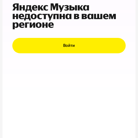
Яндекс Музыка
недоступна в вашем
регионе
Войти