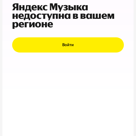
Яндекс Музыка
недоступна в вашем
регионе
Войти