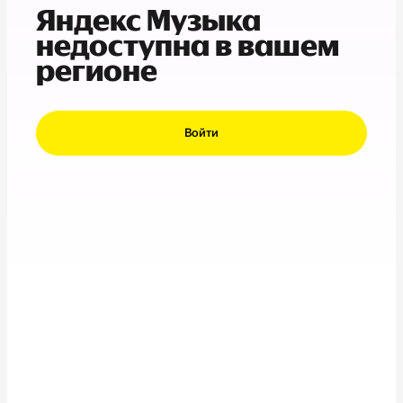
Яндекс Музыка
недоступна в вашем
регионе
Войти