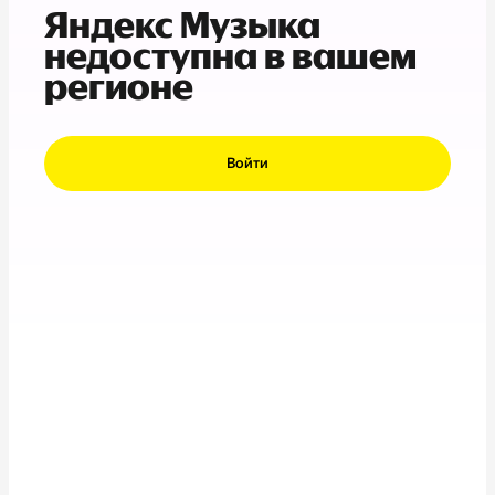
Яндекс Музыка
недоступна в вашем
регионе
Войти