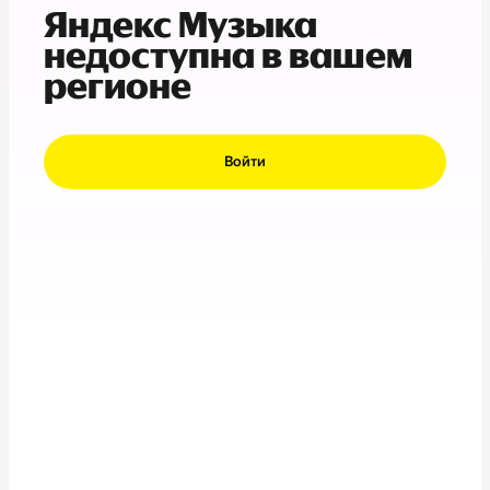
Яндекс Музыка
недоступна в вашем
регионе
Войти