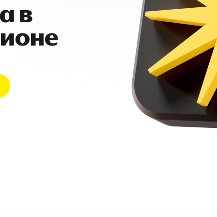
а в
гионе