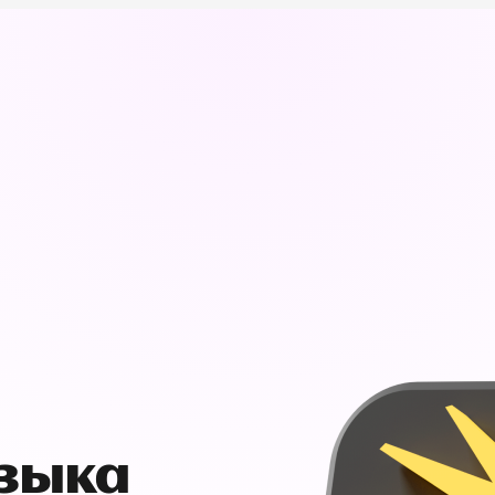
узыка