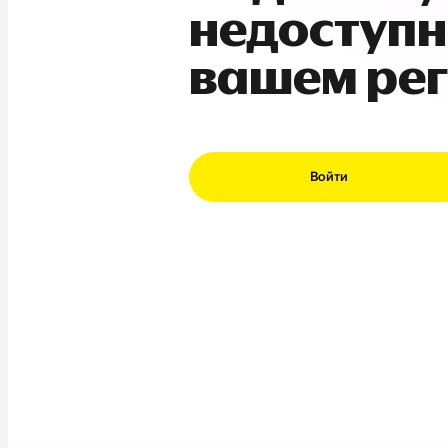
недоступн
вашем ре
Войти