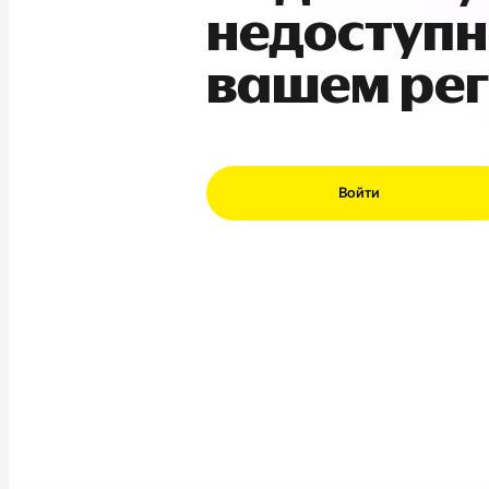
недоступн
вашем ре
Войти