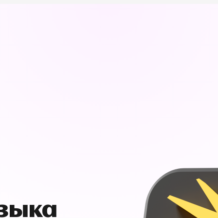
узыка