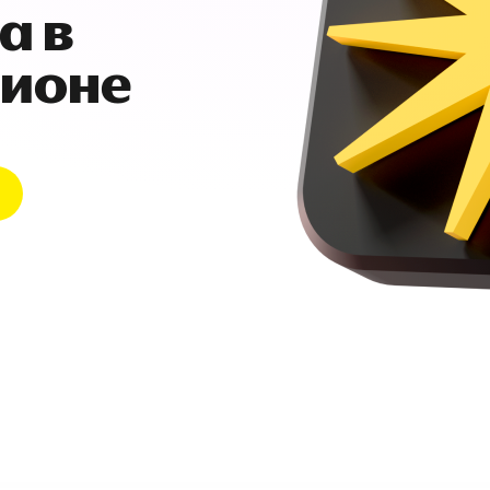
а в
гионе