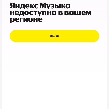
Яндекс Музыка
недоступна в вашем
регионе
Войти