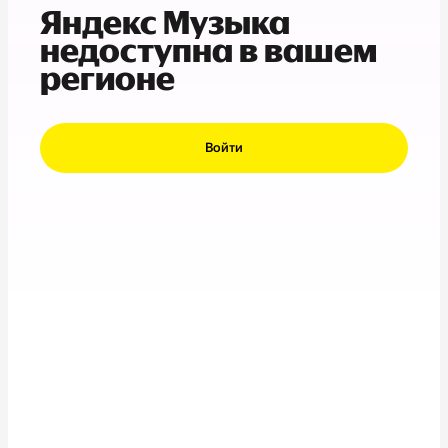
Яндекс Музыка
недоступна в вашем
регионе
Войти