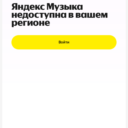
Яндекс Музыка
недоступна в вашем
регионе
Войти