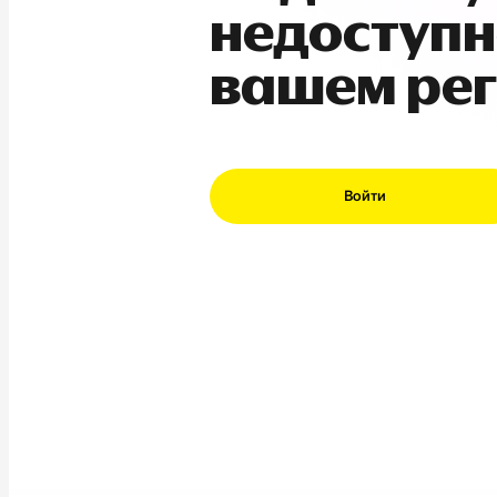
недоступн
вашем ре
Войти