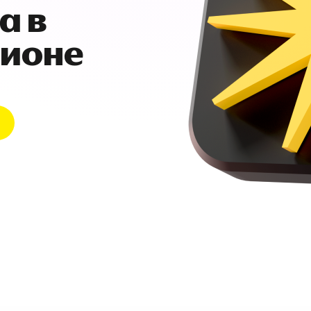
а в
гионе