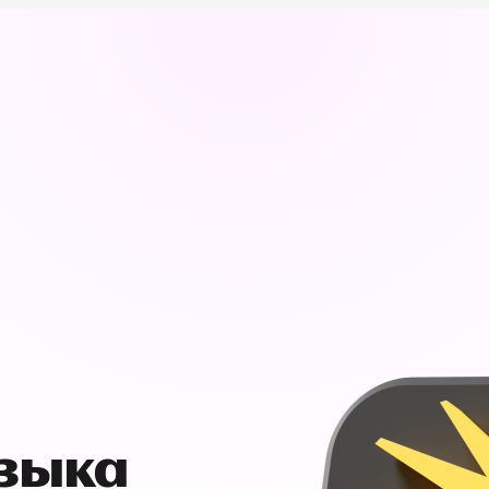
узыка