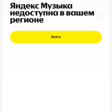
Яндекс Музыка
недоступна в вашем
регионе
Войти