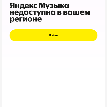
Яндекс Музыка
недоступна в вашем
регионе
Войти