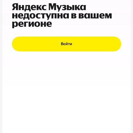
Яндекс Музыка
недоступна в вашем
регионе
Войти