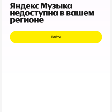
Яндекс Музыка
недоступна в вашем
регионе
Войти