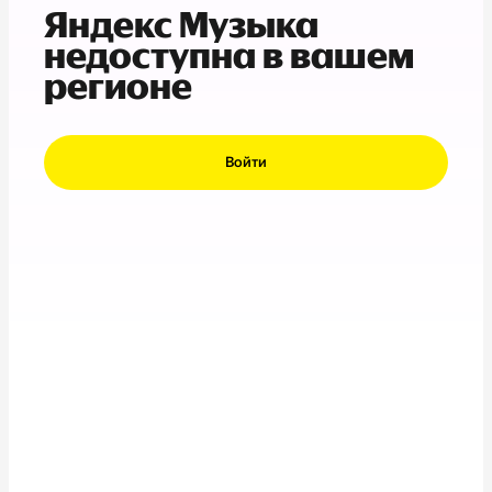
Яндекс Музыка
недоступна в вашем
регионе
Войти