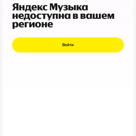
Яндекс Музыка
недоступна в вашем
регионе
Войти