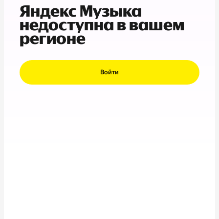
Яндекс Музыка
недоступна в вашем
регионе
Войти