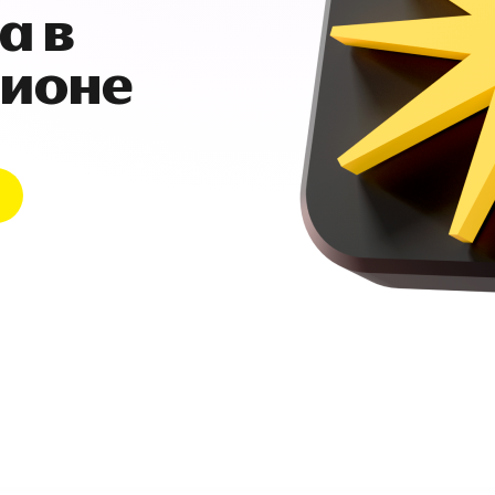
а в
гионе