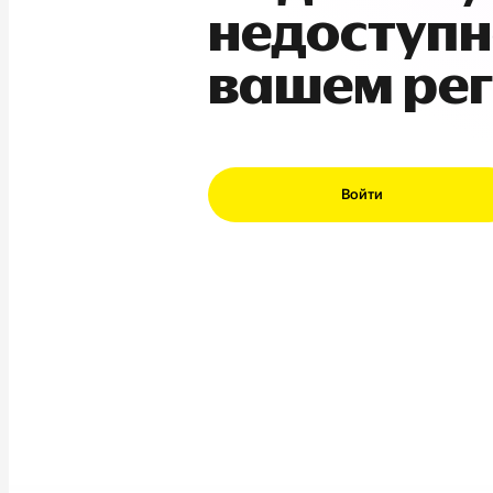
недоступн
вашем ре
Войти