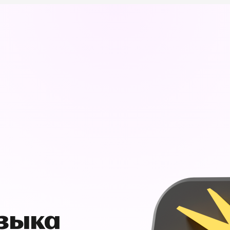
узыка