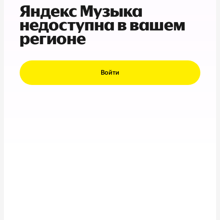
Яндекс Музыка
недоступна в вашем
регионе
Войти