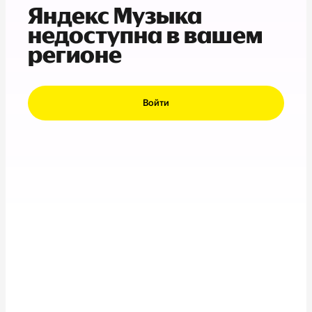
Яндекс Музыка
недоступна в вашем
регионе
Войти