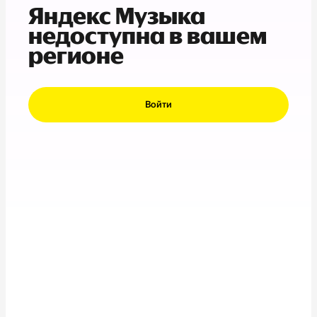
Яндекс Музыка
недоступна в вашем
регионе
Войти