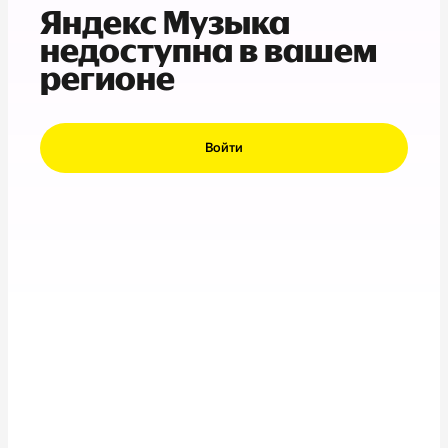
Яндекс Музыка
недоступна в вашем
регионе
Войти