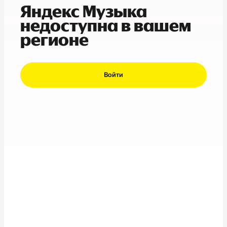
Яндекс Музыка
недоступна в вашем
регионе
Войти