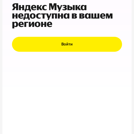
Яндекс Музыка
недоступна в вашем
регионе
Войти